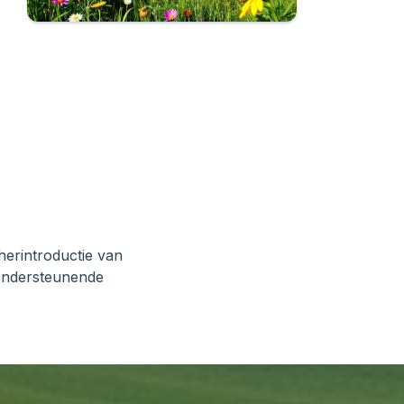
 herintroductie van
 ondersteunende