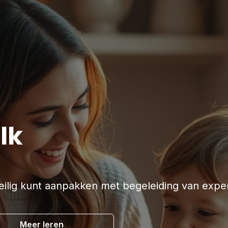
lk
veilig kunt aanpakken met begeleiding van exper
Meer leren