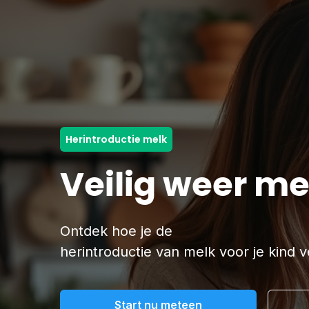
Herintroductie melk
Veilig weer me
Ontdek hoe je de
herintroductie van melk voor je kind 
Start nu meteen